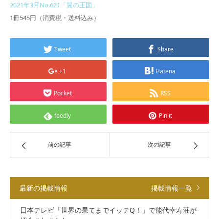
2021年3月No.621「翼の王国」
1冊545円（消費税・送料込み）
Tweet
Share
+1
Hatena
Pocket
RSS
feedly
Pin it
前の記事
次の記事
最新の掲載情報
掲載情報一覧
日本テレビ「世界の果てまでイッテQ！」で能代幸寿荘が