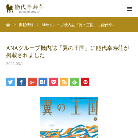
ーム
掲載情報
ANAグループ機内誌「翼の王国」に能代幸…
能代幸寿荘とは
子犬情報
ANAグループ機内誌「翼の王国」に能代幸寿荘が
掲載されました
在舎犬情報
2021.03.1
里親情報
掲載情報
お役立ちコラム
お問い合わせ