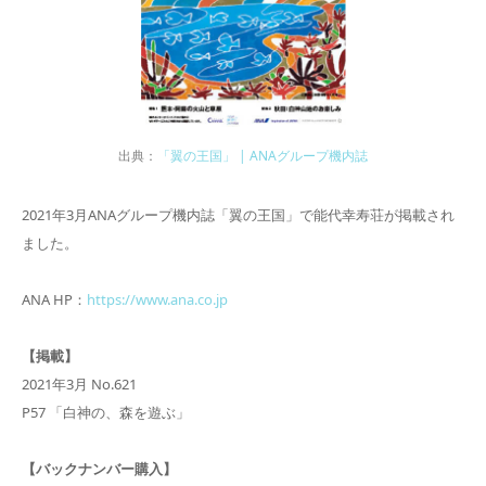
出典：
「翼の王国」 | ANAグループ機内誌
2021年3月ANAグループ機内誌「翼の王国」で能代幸寿荘が掲載され
ました。
ANA HP：
https://www.ana.co.jp
【掲載】
2021年3月 No.621
P57 「白神の、森を遊ぶ」
【バックナンバー購入】