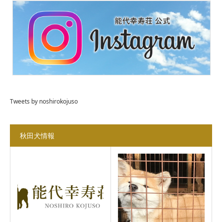
Tweets by noshirokojuso
秋田犬情報