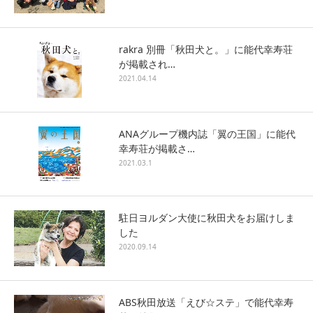
rakra 別冊「秋田犬と。」に能代幸寿荘
が掲載され…
2021.04.14
ANAグループ機内誌「翼の王国」に能代
幸寿荘が掲載さ…
2021.03.1
駐日ヨルダン大使に秋田犬をお届けしま
した
2020.09.14
ABS秋田放送「えび☆ステ」で能代幸寿