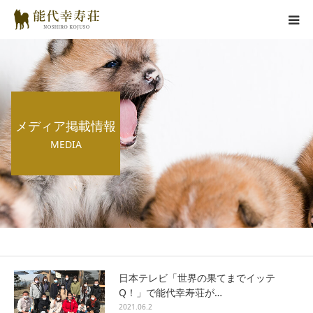
能代幸寿荘とは
子犬情報
メディア掲載情報
在舎犬情報
MEDIA
里親情報
掲載情報
お役立ちコラム
日本テレビ「世界の果てまでイッテ
Q！」で能代幸寿荘が…
お問い合わせ
2021.06.2