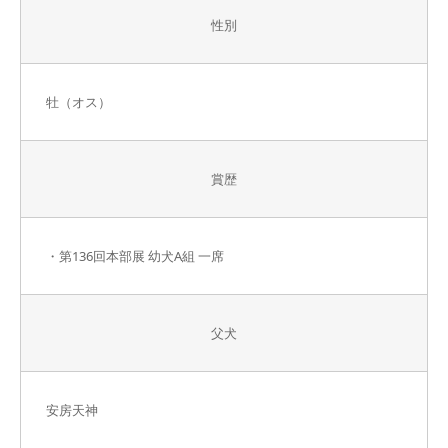
性別
牡（オス）
賞歴
・第136回本部展 幼犬A組 一席
父犬
安房天神