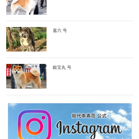
嘉六 号
銀宝丸 号