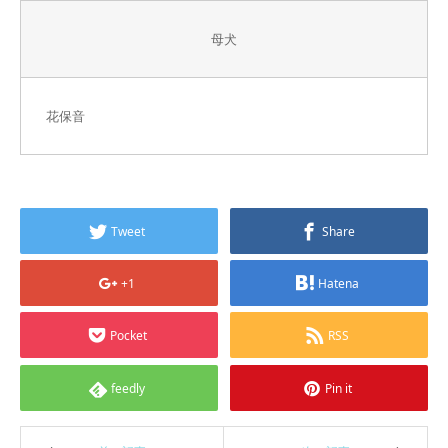
母犬
花保音
Tweet
Share
+1
Hatena
Pocket
RSS
feedly
Pin it