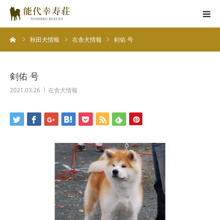
ーム
秋田犬情報
在舎犬情報
剣佑 号
能代幸寿荘とは
子犬情報
剣佑 号
2021.03.26
在舎犬情報
在舎犬情報
里親情報
掲載情報
お役立ちコラム
お問い合わせ