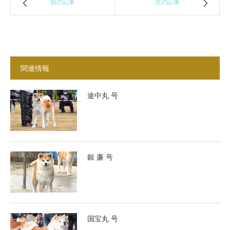
前の記事
次の記事
関連情報
途中丸 号
銀 廉 号
国宝丸 号