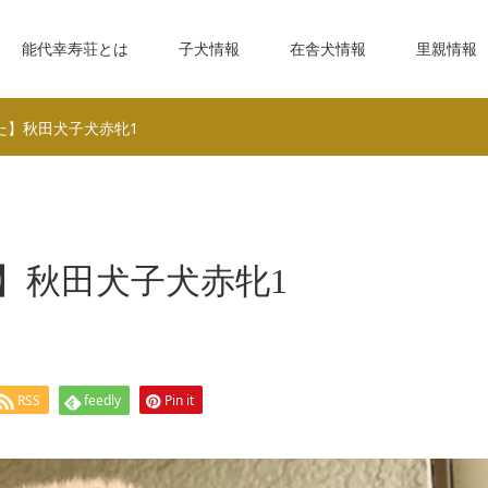
能代幸寿荘とは
子犬情報
在舎犬情報
里親情報
た】秋田犬子犬赤牝1
】秋田犬子犬赤牝1
RSS
feedly
Pin it