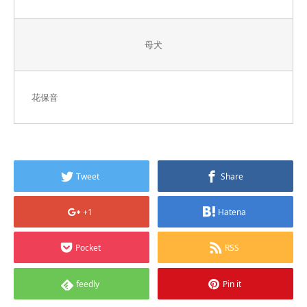
母犬
花保音
Tweet
Share
+1
Hatena
Pocket
RSS
feedly
Pin it