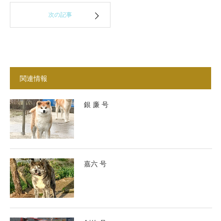
次の記事
関連情報
銀 廉 号
嘉六 号