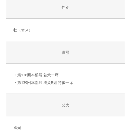
性別
牡（オス）
賞歴
・第136回本部展 若犬一席
・第139回本部展 成犬B組 特優一席
父犬
國光