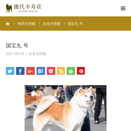
ーム
秋田犬情報
在舎犬情報
国宝丸 号
能代幸寿荘とは
子犬情報
国宝丸 号
2021.03.24
在舎犬情報
在舎犬情報
里親情報
掲載情報
お役立ちコラム
お問い合わせ