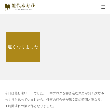
能代幸寿荘とは
子犬情報
遅くなりました
在舎犬情報
里親情報
掲載情報
お役立ちコラム
今日は蒸し暑い一日でした。日中ブログを書き込む気力が無く夕方ゆ
っくりと思っていましたら、仕事の打合せが第２部の時間と重なり、
お問い合わせ
１時間遅れの第２部となりました。