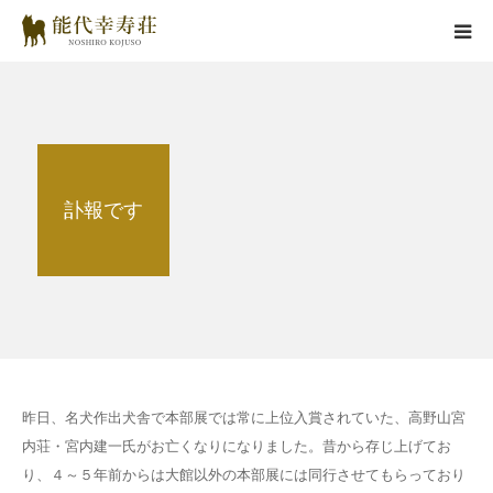
能代幸寿荘とは
子犬情報
訃報です
在舎犬情報
里親情報
掲載情報
お役立ちコラム
昨日、名犬作出犬舎で本部展では常に上位入賞されていた、高野山宮
内荘・宮内建一氏がお亡くなりになりました。昔から存じ上げてお
お問い合わせ
り、４～５年前からは大館以外の本部展には同行させてもらっており