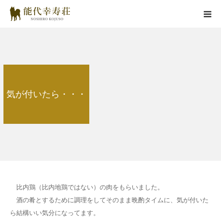
能代幸寿荘とは
子犬情報
気が付いたら・・・
在舎犬情報
里親情報
掲載情報
お役立ちコラム
比内鶏（比内地鶏ではない）の肉をもらいました。
酒の肴とするために調理をしてそのまま晩酌タイムに、気が付いた
お問い合わせ
ら結構いい気分になってます。