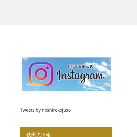
Tweets by noshirokojuso
秋田犬情報