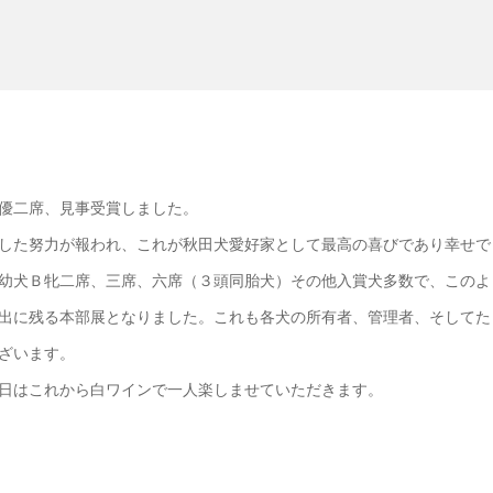
優二席、見事受賞しました。
した努力が報われ、これが秋田犬愛好家として最高の喜びであり幸せで
幼犬Ｂ牝二席、三席、六席（３頭同胎犬）その他入賞犬多数で、このよ
出に残る本部展となりました。これも各犬の所有者、管理者、そしてた
ざいます。
日はこれから白ワインで一人楽しませていただきます。