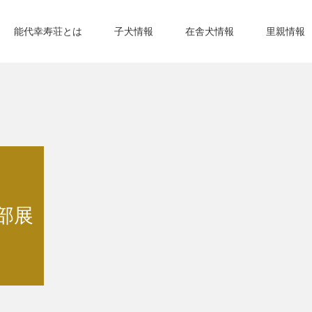
能代幸寿荘とは
子犬情報
在舎犬情報
里親情報
部展