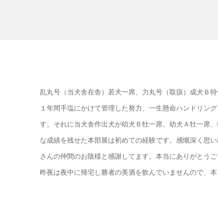
乱丸号（当犬舎在舎）若犬一席、力丸号（取扱）成犬Ｂ特
１年間手塩にかけて管理した努力、一生懸命ハンドリング
す。それに当犬舎作出犬が幼犬Ｂ牡一席、幼犬Ａ牡一席、
な成績を残せた本部展は初めての経験です。感慨深く思い
さんの仲間のお陰様と感謝してます。本当にありがとうご
昨夜は夜中に帰宅し勝者の美酒を飲んでいませんので、本