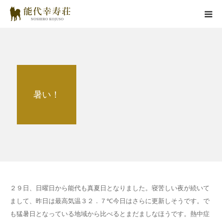
能代幸寿荘とは
子犬情報
暑い！
在舎犬情報
里親情報
掲載情報
お役立ちコラム
２９日、日曜日から能代も真夏日となりました。寝苦しい夜が続いて
まして、昨日は最高気温３２．７℃今日はさらに更新しそうです。で
お問い合わせ
も猛暑日となっている地域から比べるとまだましなほうです。熱中症