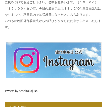
に気をつけてお過ごし下さい。暑中お見舞いまで。（１０：００）
（１９：００）案の定、今日の最高気温は３３．２℃今夏最高気温に
なりました。秋田県内では猛暑日になったところもあります。
いつもの晩酌外部委託先からお呼びがかかりただ今から出立いたしま
す。
Tweets by noshirokojuso