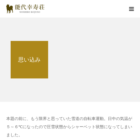
能代幸寿荘とは
子犬情報
思い込み
在舎犬情報
里親情報
掲載情報
お役立ちコラム
本題の前に、もう限界と思っていた雪道の自転車運動。日中の気温が
５～６℃になったので圧雪状態からシャーベット状態になってしまい
お問い合わせ
ました。