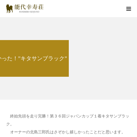
能代幸寿荘とは
子犬情報
かった！”キタサンブラック”
在舎犬情報
里親情報
掲載情報
お役立ちコラム
終始先頭を走り完勝！第３６回ジャパンカップ１着キタサンブラッ
ク。
お問い合わせ
オーナーの北島三郎氏はさぞかし嬉しかったことだと思います。