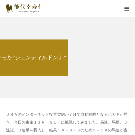
能代幸寿荘とは
子犬情報
かった”ジェンティルドンナ”
在舎犬情報
里親情報
掲載情報
お役立ちコラム
ＪＲＡのインターネット投票契約が７月で自動解約となるハガキが届
き、今日の東京１１Ｒ（Ｇ１）に挑戦してみました。馬連、馬単、３
お問い合わせ
連複、３連単を購入し、結果１４－９－３のため９－１４の馬連が当