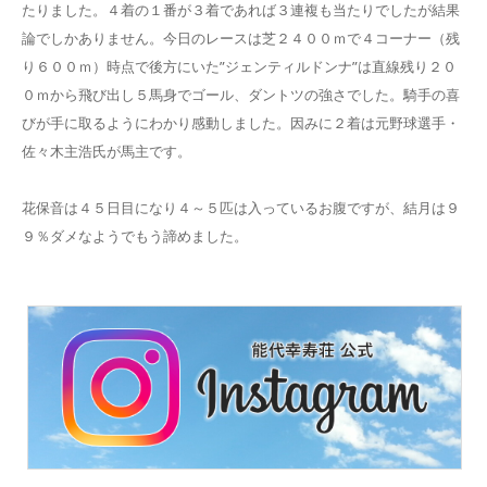
たりました。４着の１番が３着であれば３連複も当たりでしたが結果
論でしかありません。今日のレースは芝２４００ｍで４コーナー（残
り６００ｍ）時点で後方にいた”ジェンティルドンナ”は直線残り２０
０ｍから飛び出し５馬身でゴール、ダントツの強さでした。騎手の喜
びが手に取るようにわかり感動しました。因みに２着は元野球選手・
佐々木主浩氏が馬主です。
花保音は４５日目になり４～５匹は入っているお腹ですが、結月は９
９％ダメなようでもう諦めました。