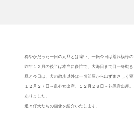
穏やかだった一日の元旦とは違い、一転今日は荒れ模様の
昨年１２月の後半は本当に多忙で、大晦日まで目一杯動き
旦と今日は、犬の散歩以外は一切部屋から出ずまさしく寝
１２月２７日～乱心女出産。１２月２８日～花保音出産。
ありました。
追々仔犬たちの画像を紹介いたします。