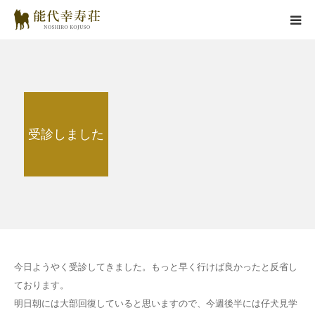
能代幸寿荘とは
子犬情報
受診しました
在舎犬情報
里親情報
掲載情報
お役立ちコラム
今日ようやく受診してきました。もっと早く行けば良かったと反省し
ております。
お問い合わせ
明日朝には大部回復していると思いますので、今週後半には仔犬見学