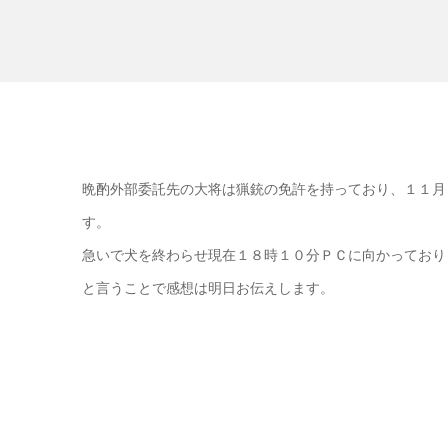
晩酌外部委託先の大将は猟銃の免許を持っており、１１月
す。
急いで犬を終わらせ現在１８時１０分ＰＣに向かっており
と言うことで感想は明日お伝えします。