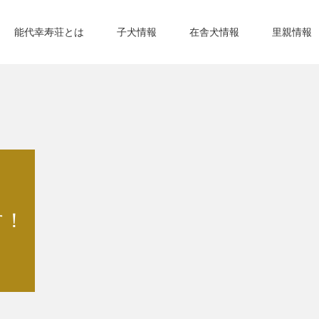
能代幸寿荘とは
子犬情報
在舎犬情報
里親情報
す！