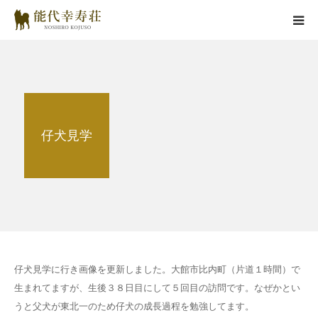
能代幸寿荘とは
子犬情報
仔犬見学
在舎犬情報
里親情報
掲載情報
お役立ちコラム
仔犬見学に行き画像を更新しました。大館市比内町（片道１時間）で
生まれてますが、生後３８日目にして５回目の訪問です。なぜかとい
お問い合わせ
うと父犬が東北一のため仔犬の成長過程を勉強してます。