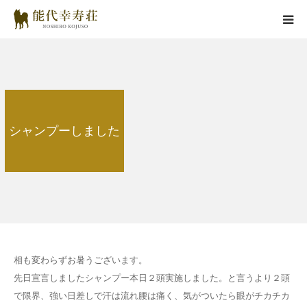
能代幸寿荘とは
子犬情報
シャンプーしました
在舎犬情報
里親情報
掲載情報
お役立ちコラム
相も変わらずお暑うございます。
先日宣言しましたシャンプー本日２頭実施しました。と言うより２頭
お問い合わせ
で限界、強い日差しで汗は流れ腰は痛く、気がついたら眼がチカチカ