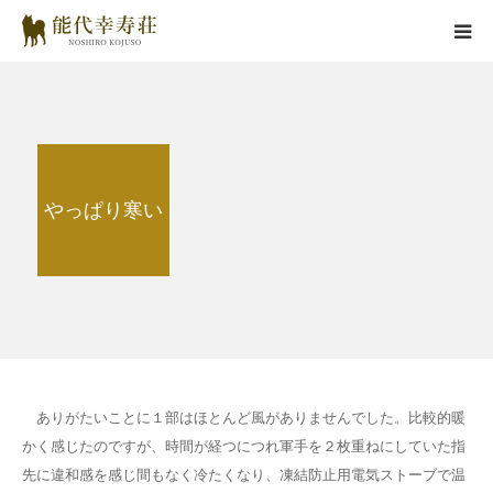
能代幸寿荘とは
子犬情報
やっぱり寒い
在舎犬情報
里親情報
掲載情報
お役立ちコラム
ありがたいことに１部はほとんど風がありませんでした。比較的暖
かく感じたのですが、時間が経つにつれ軍手を２枚重ねにしていた指
お問い合わせ
先に違和感を感じ間もなく冷たくなり、凍結防止用電気ストーブで温