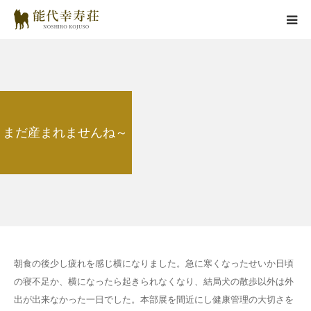
能代幸寿荘とは
子犬情報
まだ産まれませんね～
在舎犬情報
里親情報
掲載情報
お役立ちコラム
朝食の後少し疲れを感じ横になりました。急に寒くなったせいか日頃
の寝不足か、横になったら起きられなくなり、結局犬の散歩以外は外
お問い合わせ
出が出来なかった一日でした。本部展を間近にし健康管理の大切さを