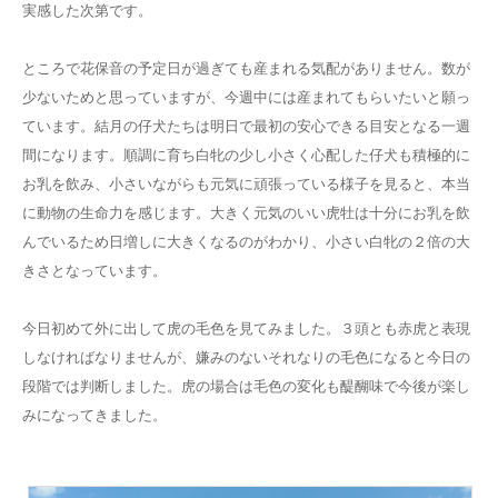
実感した次第です。
ところで花保音の予定日が過ぎても産まれる気配がありません。数が
少ないためと思っていますが、今週中には産まれてもらいたいと願っ
ています。結月の仔犬たちは明日で最初の安心できる目安となる一週
間になります。順調に育ち白牝の少し小さく心配した仔犬も積極的に
お乳を飲み、小さいながらも元気に頑張っている様子を見ると、本当
に動物の生命力を感じます。大きく元気のいい虎牡は十分にお乳を飲
んでいるため日増しに大きくなるのがわかり、小さい白牝の２倍の大
きさとなっています。
今日初めて外に出して虎の毛色を見てみました。３頭とも赤虎と表現
しなければなりませんが、嫌みのないそれなりの毛色になると今日の
段階では判断しました。虎の場合は毛色の変化も醍醐味で今後が楽し
みになってきました。