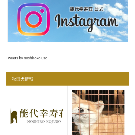
Tweets by noshirokojuso
秋田犬情報