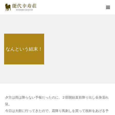
能代幸寿荘とは
子犬情報
なんという結末！
在舎犬情報
里親情報
掲載情報
お役立ちコラム
夕方は雨は降らない予報だったのに、２部開始直前降り出し全身濡れ
鼠。
お問い合わせ
今日は大館に行ってきたので、霜降り馬刺しを買って祝杯をあげる予